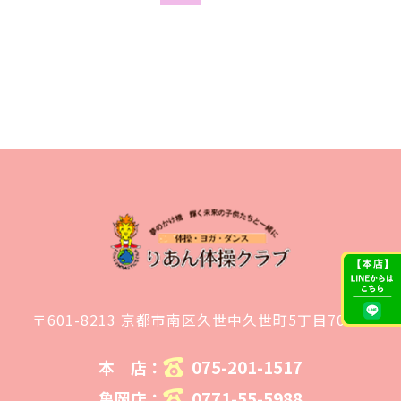
〒601-8213 京都市南区久世中久世町5丁目70－1
075-201-1517
本 店：
0771-55-5988
亀岡店：