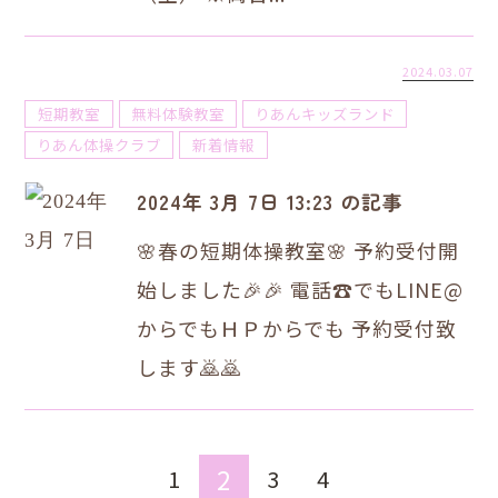
2024.03.07
短期教室
無料体験教室
りあんキッズランド
りあん体操クラブ
新着情報
2024年 3月 7日 13:23 の記事
🌸春の短期体操教室🌸 予約受付開
始しました🎉🎉 電話☎️でもLINE@
からでもＨＰからでも 予約受付致
します🙇🙇
2
1
3
4