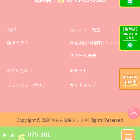
TOP
カルチャー教室
体操クラス
料金案内/時間割/カレンダー
スクール概要
お問い合わせ
お知らせ
プライバシーポリシー
サイトマップ
Copyright ©
2026
りあん体操クラブ
All Rights Reserved.
075-201-
本 店：
toggle