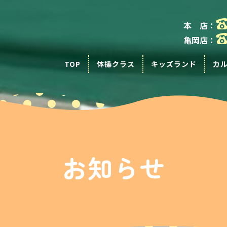
本 店：
亀岡店：
TOP
体操クラス
キッズランド
カ
お知らせ