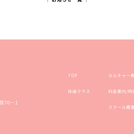
TOP
カルチャー
体操クラス
料金案内/時
目70－1
スクール概