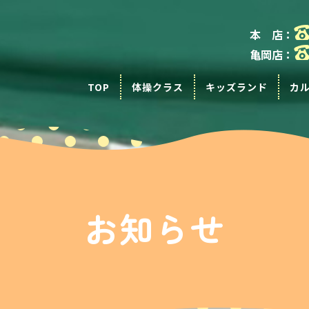
本 店：
亀岡店：
TOP
体操クラス
キッズランド
カ
お知らせ