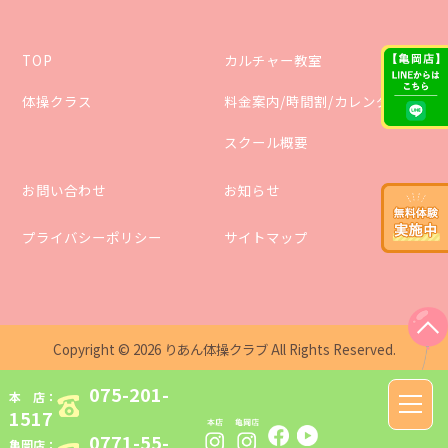
TOP
カルチャー教室
体操クラス
料金案内/時間割/カレンダー
スクール概要
お問い合わせ
お知らせ
プライバシーポリシー
サイトマップ
Copyright ©
2026
りあん体操クラブ
All Rights Reserved.
075-201-
本 店：
toggle
1517
naviga
0771-55-
亀岡店：